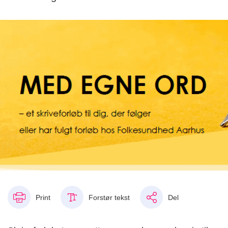
Print
Forstør tekst
Del